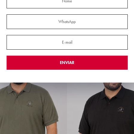
irável Plus Size Gangster
Bermuda Híbrida Água Plus Size 
R$ 89,99
IX!
R$ 85,49
via PIX!
6x
R$ 15,00
 SP: 2 dias úteis*
Frete Expresso SP: 2 dias úteis*
ENVIAR
Lançamento