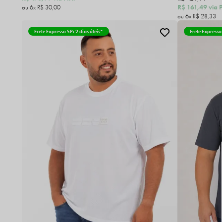
R$ 161,49
via P
6x
R$ 30,00
6x
R$ 28,33
Frete Expresso SP: 2 dias úteis*
Frete Expresso