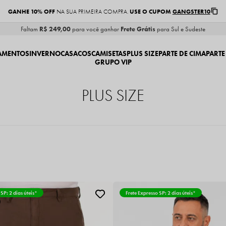
GANHE 10% OFF
USE O CUPOM
GANGSTER10
NA SUA PRIMEIRA COMPRA.
Faltam
R$ 249,00
para você ganhar
Frete Grátis
para Sul e Sudeste
AMENTOS
INVERNO
CASACOS
CAMISETAS
PLUS SIZE
PARTE DE CIMA
PARTE
GRUPO VIP
PLUS SIZE
 SP: 2 dias úteis*
Frete Expresso SP: 2 dias úteis*