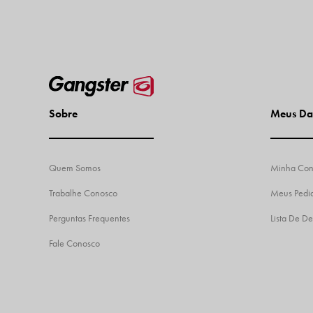
Sobre
Meus Da
Quem Somos
Minha Con
Trabalhe Conosco
Meus Pedi
Perguntas Frequentes
Lista De De
Fale Conosco