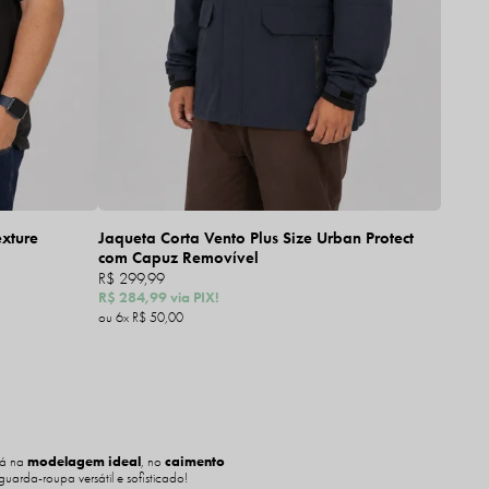
exture
Jaqueta Corta Vento Plus Size Urban Protect
com Capuz Removível
R$ 299,99
R$ 284,99
via PIX!
6x
R$ 50,00
tá na
modelagem ideal
, no
caimento
arda-roupa versátil e sofisticado!