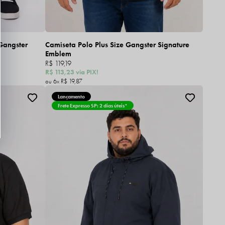
Gangster
Camiseta Polo Plus Size Gangster Signature
Emblem
R$ 119,19
R$ 113,23
via PIX!
6x
R$ 19,87
Lançamento
Frete Expresso SP: 2 dias úteis*