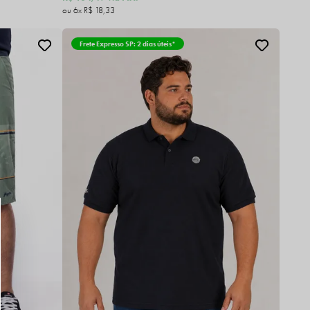
6x
R$ 18,33
Frete Expresso SP: 2 dias úteis*