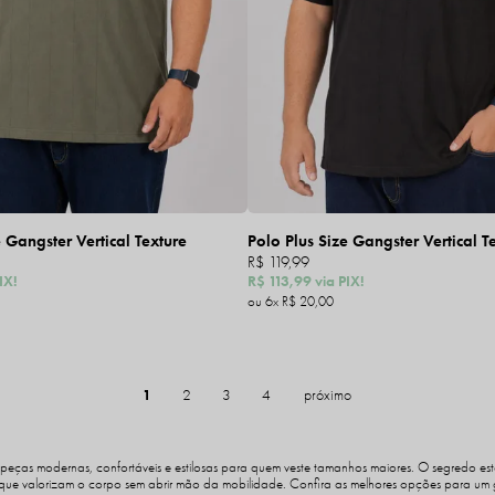
e Gangster Vertical Texture
Polo Plus Size Gangster Vertical T
R$ 119,99
IX!
R$ 113,99
via PIX!
6x
R$ 20,00
1
2
3
4
 peças modernas, confortáveis e estilosas para quem veste tamanhos maiores. O segredo es
que valorizam o corpo sem abrir mão da mobilidade. Confira as melhores opções para um gu