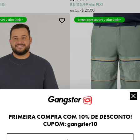
IX!
R$ 113,99
via PIX!
6x
R$ 20,00
 SP: 2 dias úteis*
Frete Expresso SP: 2 dias úteis*
PRIMEIRA COMPRA COM 10% DE DESCONTO!
CUPOM: gangster10