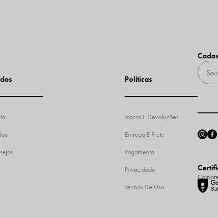
Cadas
dos
Políticas
ta
Trocas E Devoluções
dos
Entrega E Frete
sejos
Pagamento
Certif
Privacidade
Compre
Termos De Uso