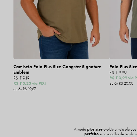
Camiseta Polo Plus Size Gangster Signature
Polo Plus Siz
Emblem
R$ 119,99
R$ 119,19
R$ 113,99
via P
R$ 113,23
via PIX!
6x
R$ 20,00
6x
R$ 19,87
A moda
plus size
evoluiu e hoje oferece
perfeito
e na escolha de tecidos 