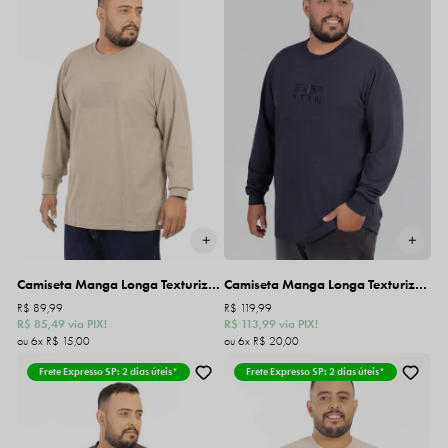
Camiseta Manga Longa Texturizada Plus Size Gangster
Camiseta Manga Longa Texturizada Plus Size Gangster
R$ 89,99
R$ 119,99
R$ 85,49
via PIX!
R$ 113,99
via PIX!
6x
R$ 15,00
6x
R$ 20,00
Frete Expresso SP: 2 dias úteis*
Frete Expresso SP: 2 dias úteis*