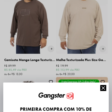
Camiseta Manga Longa Texturizada Plus Size Gangster
Malha Texturizada Plus Size Gangster
R$ 89,99
R$ 119,99
R$ 85,49
via PIX!
R$ 113,99
via PIX!
6x
R$ 15,00
6x
R$ 20,00
Frete Expresso SP: 2 dias úteis*
PRIMEIRA COMPRA COM 10% DE