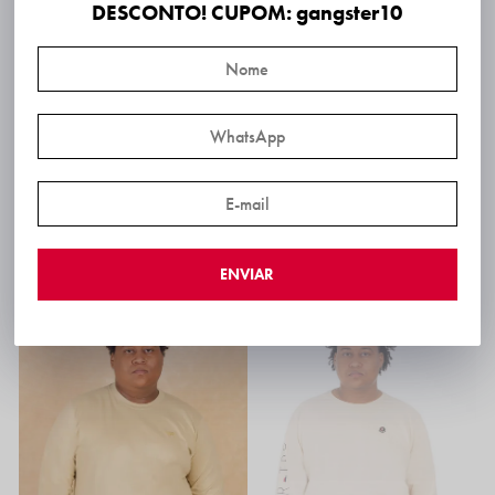
DESCONTO! CUPOM: gangster10
Camisa Malha Plus Size
Camiseta Manga Longa Lisa Plus Size
R$ 114,99
R$ 79,99
R$ 109,24
via PIX!
R$ 75,99
via PIX!
ENVIAR
6x
R$ 19,17
6x
R$ 13,33
Frete Expresso SP: 2 dias úteis*
Frete Expresso SP: 2 dias úteis*