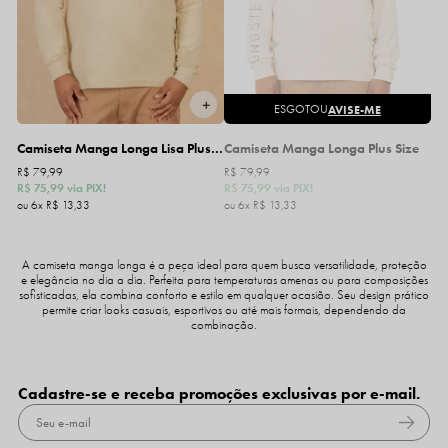
AVISE-ME
ESGOTOU
Camiseta Manga Longa Lisa Plus Size
Camiseta Manga Longa Plus Size
R$ 79,99
R$ 79,99
R$ 75,99
via PIX!
R$ 75,99
via PIX!
6x
R$ 13,33
6x
R$ 13,33
A camiseta manga longa é a peça ideal para quem busca versatilidade, proteção
e elegância no dia a dia. Perfeita para temperaturas amenas ou para composições
sofisticadas, ela combina conforto e estilo em qualquer ocasião. Seu design prático
permite criar looks casuais, esportivos ou até mais formais, dependendo da
combinação.
Cadastre-se e receba promoções exclusivas por e-mail.