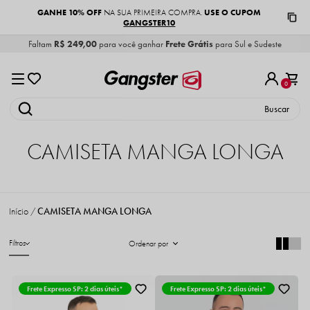
GANHE 10% OFF
USE O CUPOM
NA SUA PRIMEIRA COMPRA.
GANGSTER10
Faltam
R$ 249,00
para você ganhar
Frete Grátis
para Sul e Sudeste
0
CAMISETA MANGA LONGA
Início
CAMISETA MANGA LONGA
Filtros
Ordenar por
Frete Expresso SP: 2 dias úteis*
Frete Expresso SP: 2 dias úteis*