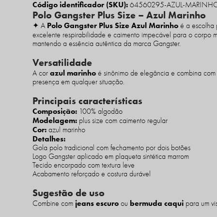
Código identificador (SKU):
64560295-AZUL-MARINHO
Polo Gangster Plus Size – Azul Marinho
Polo Gangster Plus Size Azul Marinho
✦ A
é a escolha 
excelente respirabilidade e caimento impecável para o corpo m
mantendo a essência autêntica da marca Gangster.
Versatilidade
azul marinho
A cor
é sinônimo de elegância e combina com t
presença em qualquer situação.
Principais características
Composição:
100% algodão
Modelagem:
plus size com caimento regular
Cor:
azul marinho
Detalhes:
Gola polo tradicional com fechamento por dois botões
Logo Gangster aplicado em plaqueta sintética marrom
Tecido encorpado com textura leve
Acabamento reforçado e costura durável
Sugestão de uso
jeans escuro
bermuda caqui
Combine com
ou
para um vis