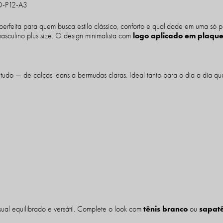
-P12-A3
perfeita para quem busca estilo clássico, conforto e qualidade em uma só
logo aplicado em plaqu
asculino plus size. O design minimalista com
udo — de calças jeans a bermudas claras. Ideal tanto para o dia a dia qu
tênis branco
sapatê
ual equilibrado e versátil. Complete o look com
ou