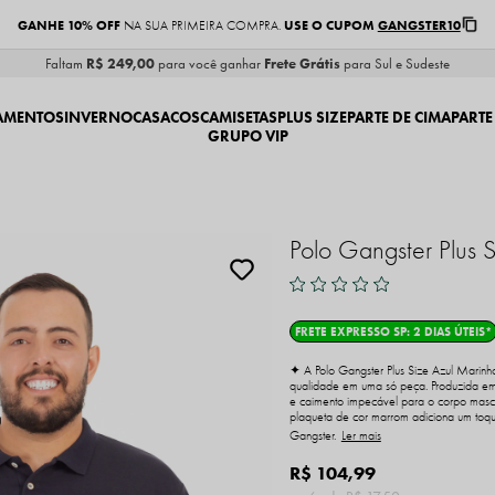
GANHE 10% OFF
USE O CUPOM
GANGSTER10
NA SUA PRIMEIRA COMPRA.
Faltam
R$ 249,00
para você ganhar
Frete Grátis
para Sul e Sudeste
AMENTOS
INVERNO
CASACOS
CAMISETAS
PLUS SIZE
PARTE DE CIMA
PARTE
GRUPO VIP
Polo Gangster Plus 
FRETE EXPRESSO SP: 2 DIAS ÚTEIS*
✦ A Polo Gangster Plus Size Azul Marinho 
qualidade em uma só peça. Produzida em
e caimento impecável para o corpo mascu
plaqueta de cor marrom adiciona um toqu
Gangster.
Ler mais
R$ 104,99