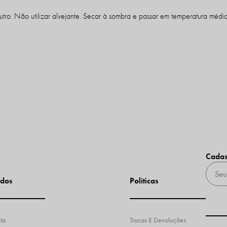
tro. Não utilizar alvejante. Secar à sombra e passar em temperatura média
Cadas
dos
Políticas
ta
Trocas E Devoluções