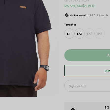
6x
R$ 17,50
R$ 99,74
via PIX!
Você economiza
R$ 5,25
via pix
EX1
EX2
EX3
EX4
5%