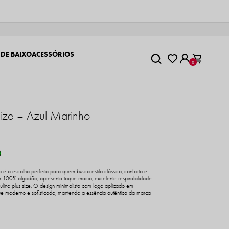
 DE BAIXO
ACESSÓRIOS
0
Size – Azul Marinho
é a escolha perfeita para quem busca estilo clássico, conforto e
 100% algodão, apresenta toque macio, excelente respirabilidade
lino plus size. O design minimalista com logo aplicado em
e moderno e sofisticado, mantendo a essência autêntica da marca