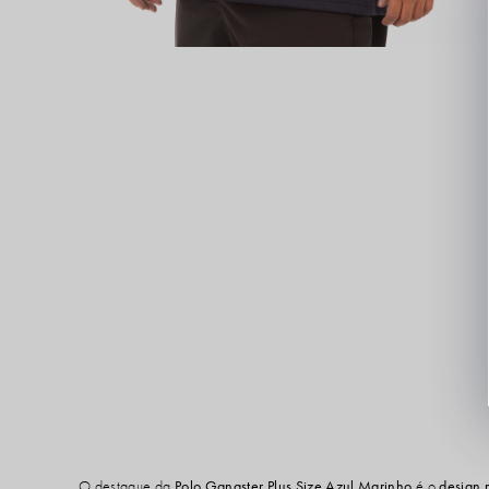
O destaque da
Polo Gangster Plus Size Azul Marinho
é o
design 