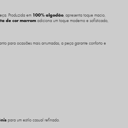
100% algodão
 peça. Produzida em
, apresenta toque macio,
eta de cor marrom
adiciona um toque moderno e sofisticado,
anto para ocasiões mais arrumadas, a peça garante conforto e
nis
para um estilo casual refinado.