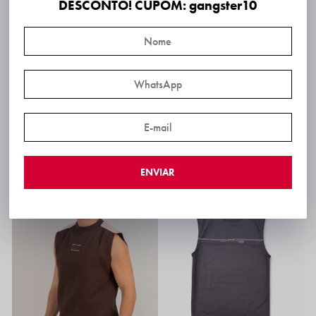
DESCONTO! CUPOM: gangster10
Regata estampa frontal
Regata Machão Gangster –Vermelho
R$ 54,99
R$ 54,99
R$ 52,24
via PIX!
R$ 52,24
via PIX!
6x
R$ 9,17
6x
R$ 9,17
Frete Expresso SP: 2 dias úteis*
Frete Expresso SP: 2 dias úteis*
ENVIAR