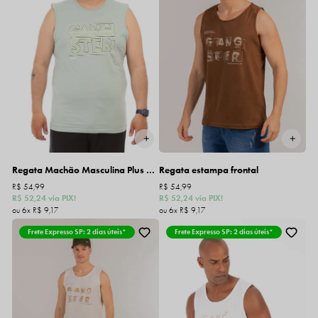
Regata Machão Masculina Plus Size Gangster Estampada
Regata estampa frontal
R$ 54,99
R$ 54,99
R$ 52,24
via PIX!
R$ 52,24
via PIX!
6x
R$ 9,17
6x
R$ 9,17
Frete Expresso SP: 2 dias úteis*
Frete Expresso SP: 2 dias úteis*