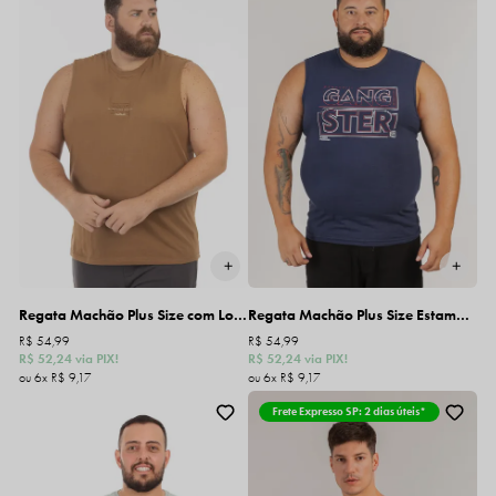
Regata Machão Plus Size com Logo
Regata Machão Plus Size Estampada
R$ 54,99
R$ 54,99
R$ 52,24
via PIX!
R$ 52,24
via PIX!
6x
R$ 9,17
6x
R$ 9,17
Frete Expresso SP: 2 dias úteis*