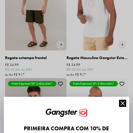
Regata estampa frontal
Regata Masculina Gangster Estampada
R$ 54,99
R$ 54,99
R$ 52,24
via PIX!
R$ 52,24
via PIX!
6x
R$ 9,17
6x
R$ 9,17
Frete Expresso SP: 2 dias úteis*
Frete Expresso SP: 2 dias úteis*
PRIMEIRA COMPRA COM 10% DE