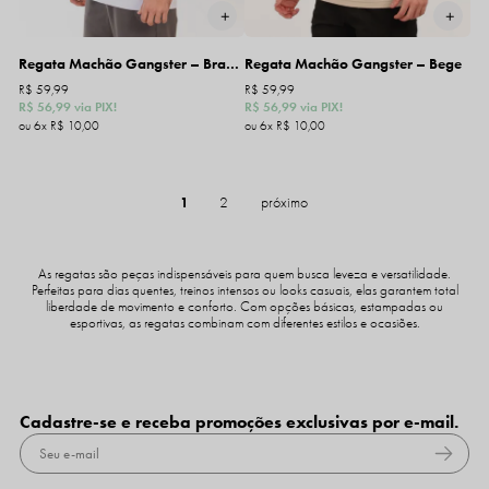
Regata Machão Gangster – Branca
Regata Machão Gangster – Bege
R$ 59,99
R$ 59,99
R$ 56,99
via PIX!
R$ 56,99
via PIX!
6x
R$ 10,00
6x
R$ 10,00
1
2
As regatas são peças indispensáveis para quem busca leveza e versatilidade.
Perfeitas para dias quentes, treinos intensos ou looks casuais, elas garantem total
liberdade de movimento e conforto. Com opções básicas, estampadas ou
esportivas, as regatas combinam com diferentes estilos e ocasiões.
Cadastre-se e receba promoções exclusivas por e-mail.