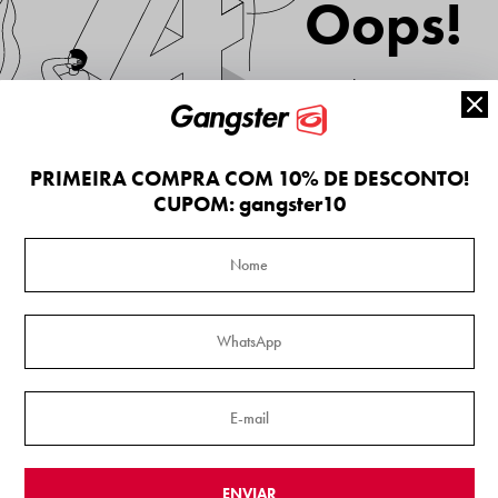
Oops!
O produto que você está pr
ter sido removido temporar
VOLTAR
FAL
PRIMEIRA COMPRA COM 10% DE DESCONTO!
CUPOM: gangster10
ENVIAR