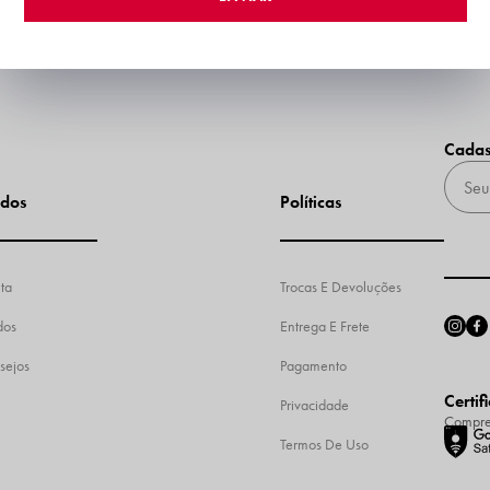
Cadas
dos
Políticas
ta
Trocas E Devoluções
dos
Entrega E Frete
sejos
Pagamento
Certif
Privacidade
Compre
Termos De Uso