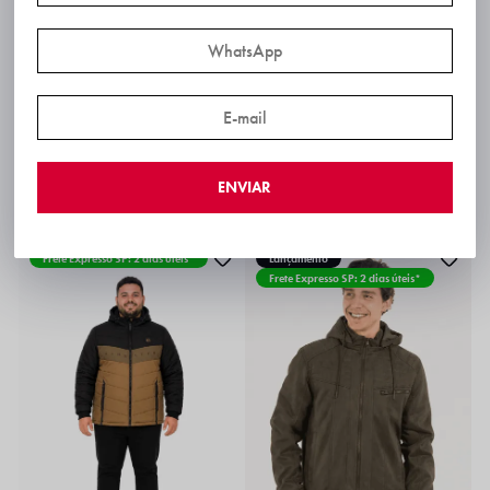
Jaqueta Poliester Bobojaco Plus Size Gangster
Jaqueta Suede Masculina com Capuz Removível Gangster
ENVIAR
R$ 289,99
R$ 299,99
R$ 260,99
R$ 284,99
via PIX!
R$ 247,94
via PIX!
6x
R$ 50,00
6x
R$ 43,50
Frete Expresso SP: 2 dias úteis*
Lançamento
Frete Expresso SP: 2 dias úteis*