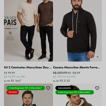
Kit 2 Camisetas Masculinas Double Comfort Gangster
Casaco Masculino Aberto Forrado com Capuz
R$ 209,99
R$ 99,99
R$ 188,99
R$ 94,99
via PIX!
R$ 179,54
via PIX!
6x
R$ 16,67
6x
R$ 31,50
Frete Expresso SP: 2 dias úteis*
Lançamento
10%
OFF
Frete Expresso SP: 2 dias úteis*