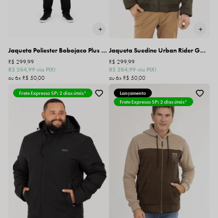
Jaqueta Poliester Bobojaco Plus Size Gangster
Jaqueta Suedine Urban Rider Gangster
R$ 299,99
R$ 299,99
R$ 284,99
via PIX!
R$ 284,99
via PIX!
6x
R$ 50,00
6x
R$ 50,00
Frete Expresso SP: 2 dias úteis*
Lançamento
Frete Expresso SP: 2 dias úteis*