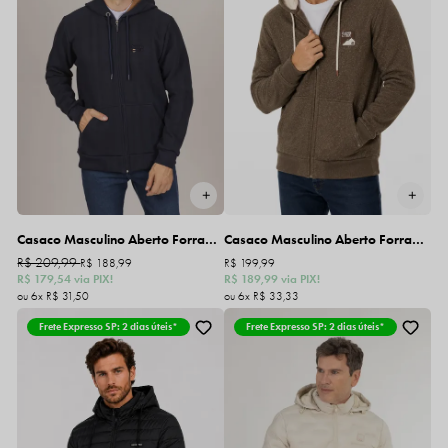
Casaco Masculino Aberto Forrado com Capuz
Casaco Masculino Aberto Forrado com Capuz
R$ 209,99
R$ 188,99
R$ 199,99
R$ 179,54
via PIX!
R$ 189,99
via PIX!
6x
R$ 31,50
6x
R$ 33,33
Frete Expresso SP: 2 dias úteis*
Frete Expresso SP: 2 dias úteis*