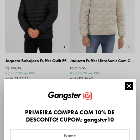
Jaqueta Bobojaco Puffer Quilt Effect Com Capuz Removível
Jaqueta Puffer UltraSonic Com Capuz Removível
R$ 199,99
R$ 279,99
R$ 189,99
via PIX!
R$ 265,99
via PIX!
6x
R$ 33,33
6x
R$ 46,67
Frete Expresso SP: 2 dias úteis*
Frete Expresso SP: 2 dias úteis*
10%
OFF
PRIMEIRA COMPRA COM 10% DE
DESCONTO! CUPOM: gangster10