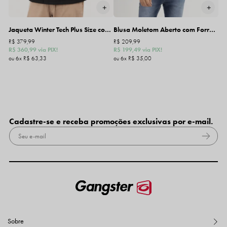
Jaqueta Winter Tech Plus Size com Capuz Removível
Blusa Moletom Aberto com Forro Gangster
R$ 379,99
R$ 209,99
R$ 360,99
via PIX!
R$ 199,49
via PIX!
6x
R$ 63,33
6x
R$ 35,00
Cadastre-se e receba promoções exclusivas por e-mail.
Sobre