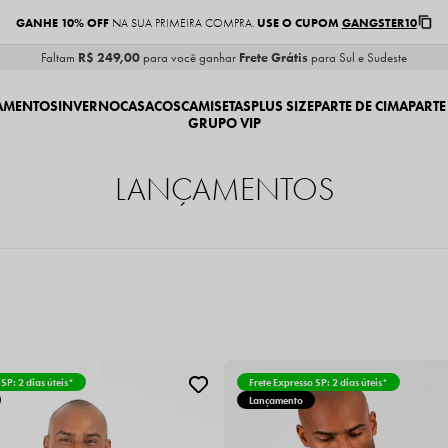
GANHE 10% OFF
USE O CUPOM
GANGSTER10
NA SUA PRIMEIRA COMPRA.
Faltam
R$ 249,00
para você ganhar
Frete Grátis
para Sul e Sudeste
AMENTOS
INVERNO
CASACOS
CAMISETAS
PLUS SIZE
PARTE DE CIMA
PARTE
GRUPO VIP
LANÇAMENTOS
 SP: 2 dias úteis*
Frete Expresso SP: 2 dias úteis*
Lançamento