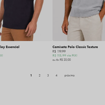
ey Essencial
Camiseta Polo Classic Texture
R$ 119,99
IX!
R$ 113,99
via PIX!
6x
R$ 20,00
1
2
3
4