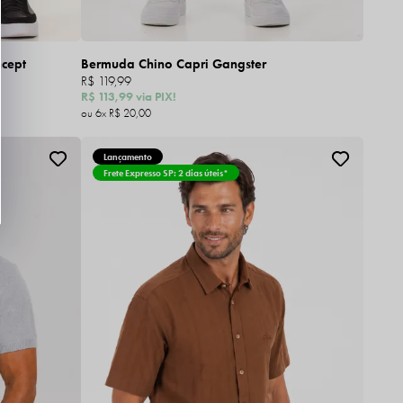
ncept
Bermuda Chino Capri Gangster
R$ 119,99
R$ 113,99
via PIX!
6x
R$ 20,00
Lançamento
Frete Expresso SP: 2 dias úteis*