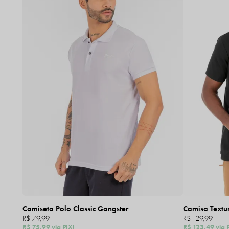
Camiseta Polo Classic Gangster
Camisa Textu
R$ 79,99
R$ 129,99
R$ 75,99
via PIX!
R$ 123,49
via 