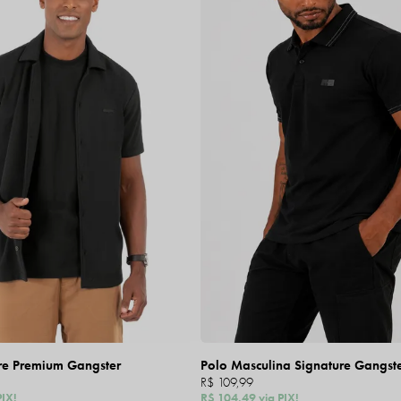
re Premium Gangster
Polo Masculina Signature Gangst
R$ 109,99
PIX!
R$ 104,49
via PIX!