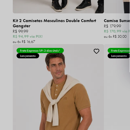
Kit 2 Camisetas Masculinas Double Comfort
Camisa Sunset
Gangster
R$ 179,99
R$ 99,99
R$ 170,99
via P
R$ 94,99
via PIX!
6x
R$ 30,00
6x
R$ 16,67
Frete Expresso SP: 2 dias úteis*
Frete Expresso
Lançamento
Lançamento