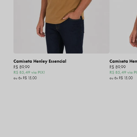
Camiseta Henley Essencial
Camiseta Henl
R$ 89,99
R$ 89,99
R$ 85,49
via PIX!
R$ 85,49
via P
6x
R$ 15,00
6x
R$ 15,00