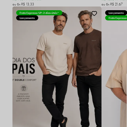
6x
R$ 13,33
6x
R$ 21,67
Frete Expresso SP: 2 dias úteis*
Lançamento
Lançamento
Frete Expresso