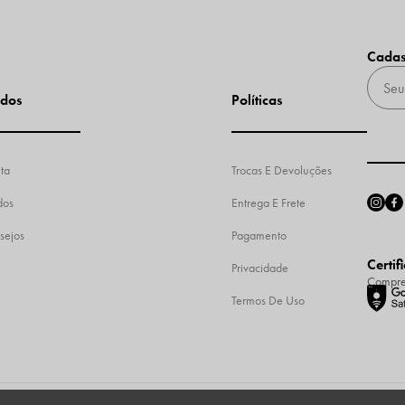
Cadas
dos
Políticas
ta
Trocas E Devoluções
dos
Entrega E Frete
sejos
Pagamento
Certif
Privacidade
Compre
Termos De Uso