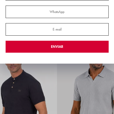
 Plus Size Gangster
Bermuda Plus Size Alfaiataria Co
Gangster
IX!
R$ 169,99
R$ 161,49
via PIX!
6x
R$ 28,33
 SP: 2 dias úteis*
Frete Expresso SP: 2 dias úteis*
ENVIAR
Lançamento