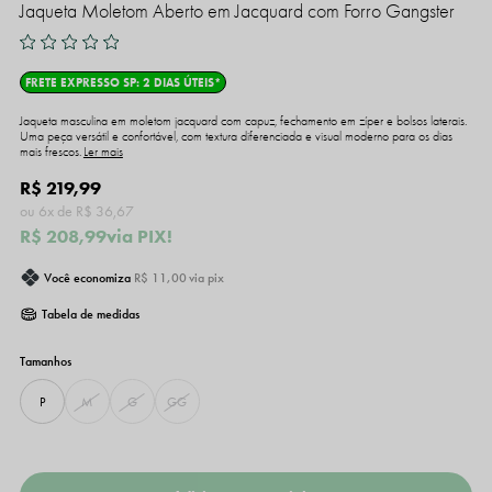
Jaqueta Moletom Aberto em Jacquard com Forro Gangster
FRETE EXPRESSO SP: 2 DIAS ÚTEIS*
Jaqueta masculina em moletom jacquard com capuz, fechamento em zíper e bolsos laterais.
Uma peça versátil e confortável, com textura diferenciada e visual moderno para os dias
mais frescos.
Ler mais
R$ 219,99
6x
R$ 36,67
R$ 208,99
via PIX!
Você economiza
R$ 11,00
via pix
Tabela de medidas
P
M
G
GG