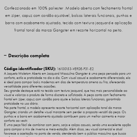
Confeccionado em 100% poliester .Modelo aberto com fechamento frontal
em zíper, capuz com cordão ajustável, bolsos laterais funcionais, punhos e
barra com acabamento ajustado, tecido com textura jacquard e aplicação
frontal tonal da marca Gangster em recorte horizontal no peito.
Descrição completa
Código identificador (SKU):
16100153-VERDE-P31-E2
A Jaqueta Moletom Aberto em Jacquard Masculina Gangster é uma peça pensada para unir
conforto, estilo e praticidade no dia a dia. Com visual casual e acabamento diferenciado, ela
é ideal para compor looks modernos em dias de temperatura amena ou fria, oferecendo
versatilidade para diferentes ocasiões.
Seu grande destaque está no tecido com textura jacquard, que traz mais personalidade ao
visual e valoriza o produto de forma discreta e sofisticada. A peça conta com fechamento
frontal em zíper, capuz com cordão para ajuste e bolsos laterais funcionais, garantindo
praticidade no uso diário.
Na parte frontal, o modelo apresenta recorte horizontal com aplicação tonal da marca
Gangster, criando um detalhe visual marcante sem perder a proposta versátil da peça. Os
punhos e a barra em acabamento ajustado contribuem para um melhor caimento e maior
conforto ao vestir.
É uma peça fácil de combinar com jeans, sarja e calças casuais, sendo uma excelente opção
para compor o mix de inverno e meia-estação. Além disso, seu visual comercial e atual
favorece a aceitação no ponto de venda, atendendo bem o público masculino que busca