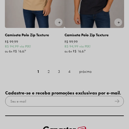
Camiseta Polo Zip Texture
Camiseta Polo Zip Texture
R$ 99,99
R$ 99,99
R$ 94,99
via PIX!
R$ 94,99
via PIX!
6x
R$ 16,67
6x
R$ 16,67
1
2
3
4
Cadastre-se e receba promoções exclusivas por e-mail.