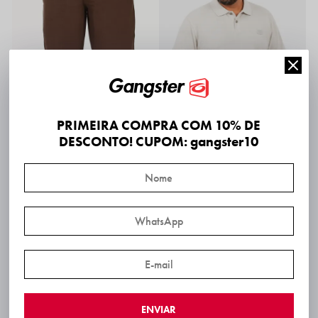
PRIMEIRA COMPRA COM 10% DE
DESCONTO! CUPOM: gangster10
Bermuda Plus Size Alfaiataria Concept Gangster
Camiseta Polo Classic Plus Size Off-White Gangster
R$ 169,99
R$ 119,99
R$ 161,49
via PIX!
R$ 113,99
via PIX!
6x
R$ 28,33
6x
R$ 20,00
Frete Expresso SP: 2 dias úteis*
Frete Expresso SP: 2 dias úteis*
Lançamento
ENVIAR