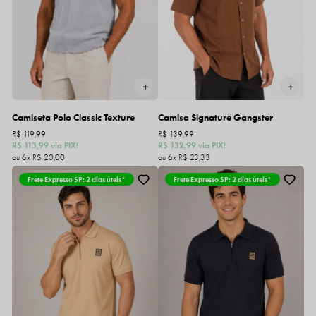
Camiseta Polo Classic Texture
Camisa Signature Gangster
R$ 119,99
R$ 139,99
R$ 113,99
via PIX!
R$ 132,99
via PIX!
6x
R$ 20,00
6x
R$ 23,33
Frete Expresso SP: 2 dias úteis*
Frete Expresso SP: 2 dias úteis*