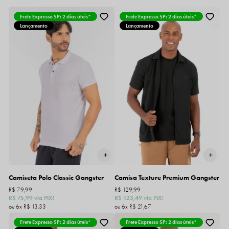
Frete Expresso SP: 2 dias úteis*
Frete Expresso SP: 2 dias úteis*
Lançamento
Lançamento
Camiseta Polo Classic Gangster
Camisa Texture Premium Gangster
R$ 79,99
R$ 129,99
R$ 75,99
via PIX!
R$ 123,49
via PIX!
6x
R$ 13,33
6x
R$ 21,67
Frete Expresso SP: 2 dias úteis*
Frete Expresso SP: 2 dias úteis*