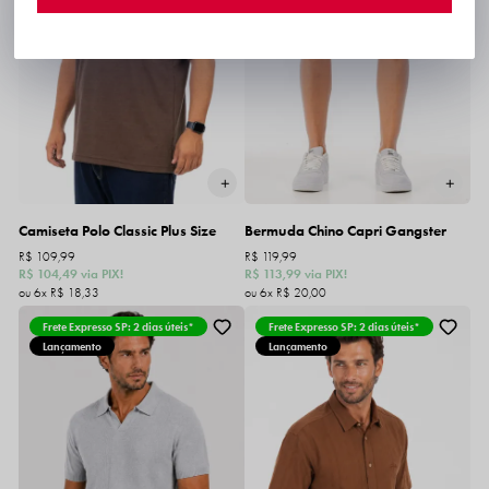
Camiseta Polo Classic Plus Size
Bermuda Chino Capri Gangster
R$ 109,99
R$ 119,99
R$ 104,49
via PIX!
R$ 113,99
via PIX!
6x
R$ 18,33
6x
R$ 20,00
Frete Expresso SP: 2 dias úteis*
Frete Expresso SP: 2 dias úteis*
Lançamento
Lançamento