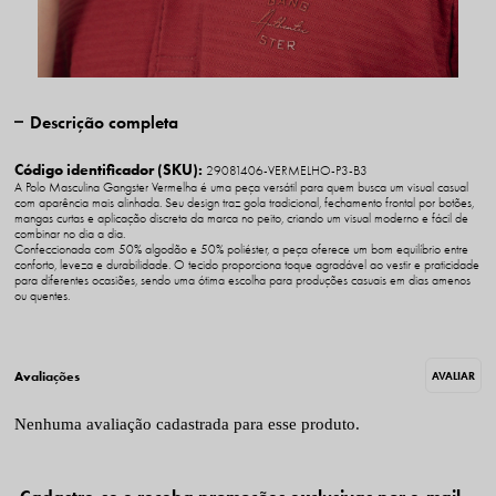
Descrição completa
Código identificador (SKU):
29081406-VERMELHO-P3-B3
A Polo Masculina Gangster Vermelha é uma peça versátil para quem busca um visual casual
com aparência mais alinhada. Seu design traz gola tradicional, fechamento frontal por botões,
mangas curtas e aplicação discreta da marca no peito, criando um visual moderno e fácil de
combinar no dia a dia.
Confeccionada com 50% algodão e 50% poliéster, a peça oferece um bom equilíbrio entre
conforto, leveza e durabilidade. O tecido proporciona toque agradável ao vestir e praticidade
para diferentes ocasiões, sendo uma ótima escolha para produções casuais em dias amenos
ou quentes.
Nenhuma avaliação cadastrada para esse produto.