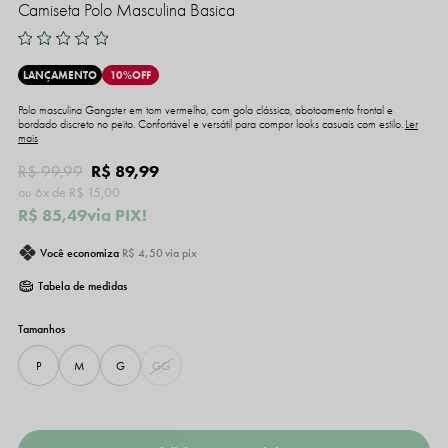
Camiseta Polo Masculina Basica
LANÇAMENTO
10%
OFF
Polo masculina Gangster em tom vermelho, com gola clássica, abotoamento frontal e
bordado discreto no peito. Confortável e versátil para compor looks casuais com estilo.
Ler
mais
R$ 99,99
R$ 89,99
6x
R$ 15,00
R$ 85,49
via PIX!
Você economiza
R$ 4,50
via pix
Tabela de medidas
P
M
G
GG