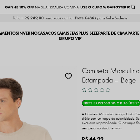
GANHE 10% OFF
USE O CUPOM
GANGSTER10
NA SUA PRIMEIRA COMPRA.
Faltam
R$ 249,00
para você ganhar
Frete Grátis
para Sul e Sudeste
AMENTOS
INVERNO
CASACOS
CAMISETAS
PLUS SIZE
PARTE DE CIMA
PARTE
GRUPO VIP
Camiseta Masculina
Estampada – Bege
FRETE EXPRESSO SP: 2 DIAS ÚTEIS*
A Camiseta Masculina Manga Curta Costa
diário com um toque de autenticidade. Se
excelente respirabilidade. O destaque fi
sem pesar no visual.
Ler mais
R$ 44,99