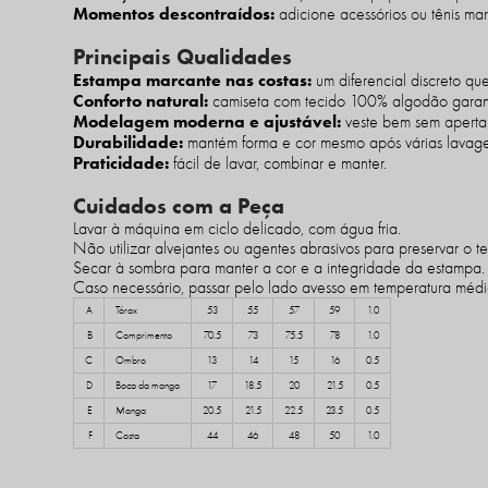
Momentos descontraídos:
adicione acessórios ou tênis ma
Principais Qualidades
Estampa marcante nas costas:
um diferencial discreto que
Conforto natural:
camiseta com tecido 100% algodão garant
Modelagem moderna e ajustável:
veste bem sem apertar
Durabilidade:
mantém forma e cor mesmo após várias lavage
Praticidade:
fácil de lavar, combinar e manter.
Cuidados com a Peça
Lavar à máquina em ciclo delicado, com água fria.
Não utilizar alvejantes ou agentes abrasivos para preservar o te
Secar à sombra para manter a cor e a integridade da estampa.
Caso necessário, passar pelo lado avesso em temperatura médi
A
Tórax
53
55
57
59
1.0
B
Comprimento
70.5
73
75.5
78
1.0
C
Ombro
13
14
15
16
0.5
D
Boca da manga
17
18.5
20
21.5
0.5
E
Manga
20.5
21.5
22.5
23.5
0.5
F
Costa
44
46
48
50
1.0