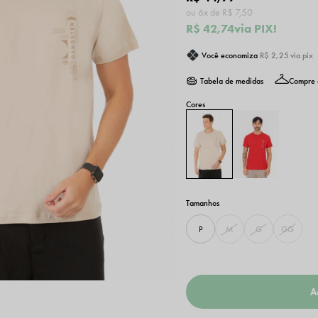
6x
R$ 7,50
R$ 42,74
via PIX!
Você economiza
R$ 2,25
via pix
Tabela de medidas
Compre 
P
M
G
GG