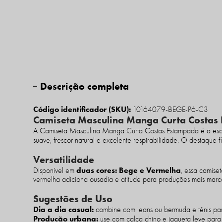
Descrição completa
Código identificador (SKU):
10164079-BEGE-P6-C3
Camiseta Masculina Manga Curta Costas
A Camiseta Masculina Manga Curta Costas Estampada é a esc
suave, frescor natural e excelente respirabilidade. O destaque 
Versatilidade
duas cores: Bege e Vermelha
Disponível em
, essa camise
vermelha adiciona ousadia e atitude para produções mais marc
Sugestões de Uso
Dia a dia casual:
combine com jeans ou bermuda e tênis para 
Produção urbana:
use com calça chino e jaqueta leve pa