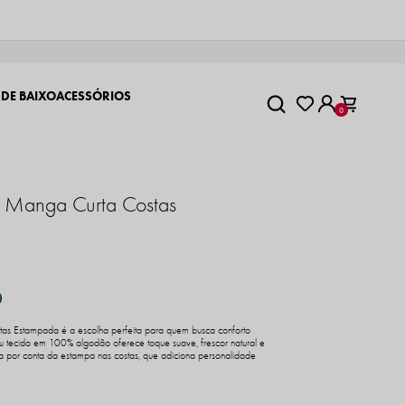
 DE BAIXO
ACESSÓRIOS
0
 Manga Curta Costas
s Estampada é a escolha perfeita para quem busca conforto
u tecido em 100% algodão oferece toque suave, frescor natural e
ca por conta da estampa nas costas, que adiciona personalidade