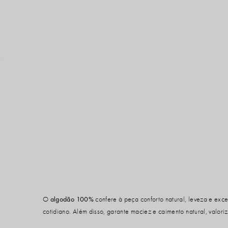
O
algodão 100%
confere à peça conforto natural, leveza e exce
cotidiano. Além disso, garante maciez e caimento natural, valori