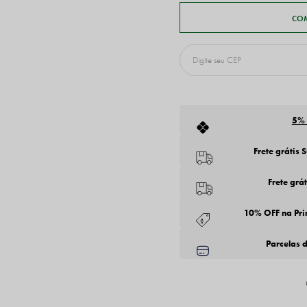
5%
Frete grátis 
Frete grá
10% OFF na Pr
Parcelas 