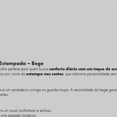
 Estampada – Bege
conforto diário com um toque de au
olha perfeita para quem busca
estampa nas costas
fica por conta da
, que adiciona personalidade sem 
ta é um verdadeiro curinga no guarda-roupa. A neutralidade do bege gara
antes.
um visual confortável e estiloso.
ra uma pegada moderna.