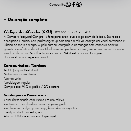
Descrição completa
Código identificador (SKU):
10330010-BEGE-P14-C3
A Camiseta Jacquard Gangster é feita para quem busca algo além do básico. Seu tecido
encorpado e macio, com padronagem geométrica em relevo, entrega um visual sofisticado e
urbano ao mesmo tempo. A gola careca reforçada e as mangas com caimento perfeito
garantem conforto o dia inteiro. Ideal para compor looks casuais, sair à noite ou até elevar o
visual do dia a dia. Versátil, estilosa e com o DNA street da marca Gangster.
Disponível na cor bege e mostarda.
Características Técnicas
Tecido jacquard texturizado
Gola careca com ribana
Manga curta
Modelagem regular
Composição: 98% algodão / 2% elastano
Vantagens e Benefícios
Visual diferenciado com textura em alto-relevo
Conforto e respirabilidade para uso prolongado
Combina com calças jeans, sarja, bermudas ou jaquetas
Ideal para todas as estações
Alta durabilidade e caimento impecável