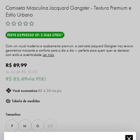
Camiseta Masculina Jacquard Gangster - Textura Premium e
Estilo Urbano
FRETE EXPRESSO SP: 2 DIAS ÚTEIS*
Com um visual moderno e acabamento premium, a camiseta jacquard Gangster traz textura
geométrica marcante e conforto para o dia a dia — perfeita para quem quer se destacar
com estilo e autenticidade.
Ler mais
R$ 89,99
6x
R$ 15,00
R$ 85,49
via PIX!
Você economiza
R$ 4,50
via pix
Tabela de medidas
P
M
G
GG