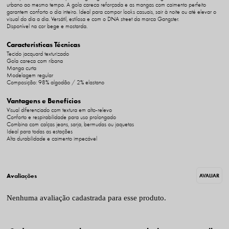
urbano ao mesmo tempo. A gola careca reforçada e as mangas com caimento perfeito
garantem conforto o dia inteiro. Ideal para compor looks casuais, sair à noite ou até elevar o
visual do dia a dia. Versátil, estilosa e com o DNA street da marca Gangster.
Disponível na cor bege e mostarda.
Características Técnicas
Tecido jacquard texturizado
Gola careca com ribana
Manga curta
Modelagem regular
Composição: 98% algodão / 2% elastano
Vantagens e Benefícios
Visual diferenciado com textura em alto-relevo
Conforto e respirabilidade para uso prolongado
Combina com calças jeans, sarja, bermudas ou jaquetas
Ideal para todas as estações
Alta durabilidade e caimento impecável
Nenhuma avaliação cadastrada para esse produto.