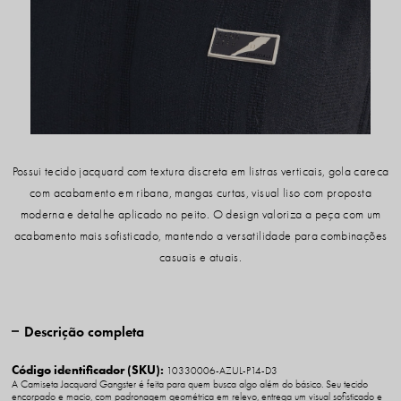
Possui tecido jacquard com textura discreta em listras verticais, gola careca
com acabamento em ribana, mangas curtas, visual liso com proposta
moderna e detalhe aplicado no peito. O design valoriza a peça com um
acabamento mais sofisticado, mantendo a versatilidade para combinações
casuais e atuais.
Descrição completa
Código identificador (SKU):
10330006-AZUL-P14-D3
A Camiseta Jacquard Gangster é feita para quem busca algo além do básico. Seu tecido
encorpado e macio, com padronagem geométrica em relevo, entrega um visual sofisticado e