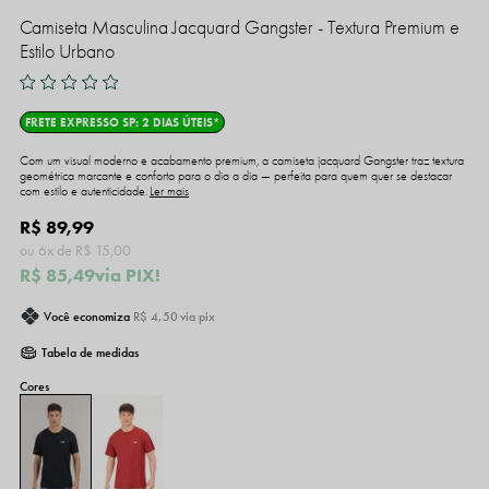
Camiseta Masculina Jacquard Gangster - Textura Premium e
Estilo Urbano
FRETE EXPRESSO SP: 2 DIAS ÚTEIS*
Com um visual moderno e acabamento premium, a camiseta jacquard Gangster traz textura
geométrica marcante e conforto para o dia a dia — perfeita para quem quer se destacar
com estilo e autenticidade.
Ler mais
R$ 89,99
6x
R$ 15,00
R$ 85,49
via PIX!
Você economiza
R$ 4,50
via pix
Tabela de medidas