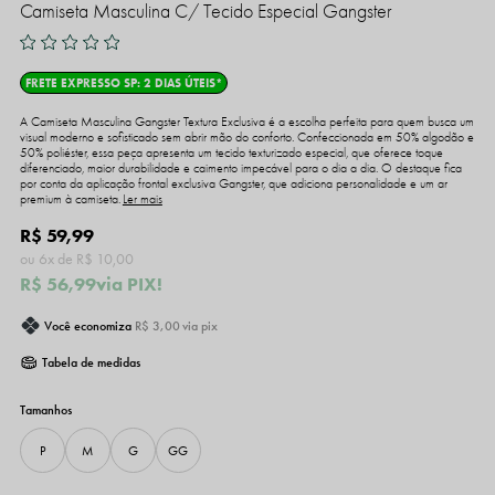
Camiseta Masculina C/ Tecido Especial Gangster
FRETE EXPRESSO SP: 2 DIAS ÚTEIS*
A Camiseta Masculina Gangster Textura Exclusiva é a escolha perfeita para quem busca um
visual moderno e sofisticado sem abrir mão do conforto. Confeccionada em 50% algodão e
50% poliéster, essa peça apresenta um tecido texturizado especial, que oferece toque
diferenciado, maior durabilidade e caimento impecável para o dia a dia. O destaque fica
por conta da aplicação frontal exclusiva Gangster, que adiciona personalidade e um ar
premium à camiseta.
Ler mais
R$ 59,99
6x
R$ 10,00
R$ 56,99
via PIX!
Você economiza
R$ 3,00
via pix
Tabela de medidas
P
M
G
GG