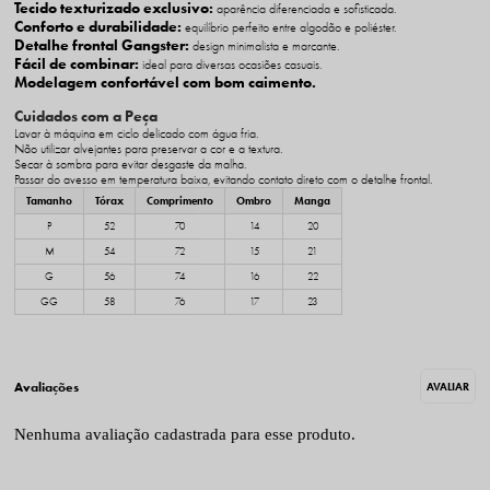
Tecido texturizado exclusivo:
aparência diferenciada e sofisticada.
Conforto e durabilidade:
equilíbrio perfeito entre algodão e poliéster.
Detalhe frontal Gangster:
design minimalista e marcante.
Fácil de combinar:
ideal para diversas ocasiões casuais.
Modelagem confortável com bom caimento.
Cuidados com a Peça
Lavar à máquina em ciclo delicado com água fria.
Não utilizar alvejantes para preservar a cor e a textura.
Secar à sombra para evitar desgaste da malha.
Passar do avesso em temperatura baixa, evitando contato direto com o detalhe frontal.
Tamanho
Tórax
Comprimento
Ombro
Manga
P
52
70
14
20
M
54
72
15
21
G
56
74
16
22
GG
58
76
17
23
Nenhuma avaliação cadastrada para esse produto.