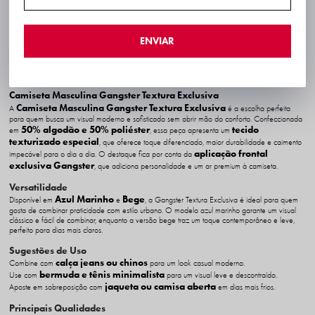
ENVIAR
Descrição completa
Código identificador (SKU):
11243967-BEGE-P5-E1
Camiseta Masculina Gangster Textura Exclusiva
Camiseta Masculina Gangster Textura Exclusiva
A
é a escolha perfeita
para quem busca um visual moderno e sofisticado sem abrir mão do conforto. Confeccionada
50% algodão e 50% poliéster
tecido
em
, essa peça apresenta um
texturizado especial
, que oferece toque diferenciado, maior durabilidade e caimento
aplicação frontal
impecável para o dia a dia. O destaque fica por conta da
exclusiva Gangster
, que adiciona personalidade e um ar premium à camiseta.
Versatilidade
Azul Marinho
Bege
Disponível em
e
, a Gangster Textura Exclusiva é ideal para quem
gosta de combinar praticidade com estilo urbano. O modelo azul marinho garante um visual
clássico e fácil de combinar, enquanto a versão bege traz um toque contemporâneo e leve,
perfeito para dias mais claros.
Sugestões de Uso
calça jeans ou chinos
Combine com
para um look casual moderno.
bermuda e tênis minimalista
Use com
para um visual leve e descontraído.
jaqueta ou camisa aberta
Aposte em sobreposição com
em dias mais frios.
Principais Qualidades