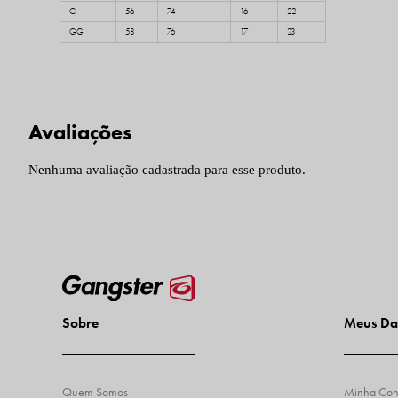
G
56
74
16
22
GG
58
76
17
23
Nenhuma avaliação cadastrada para esse produto.
Sobre
Meus Da
Quem Somos
Minha Con