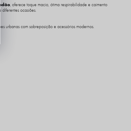
odão
, oferece toque macio, ótima respirabilidade e caimento
 diferentes ocasiões.
ões urbanas com sobreposição e acessórios modernos.