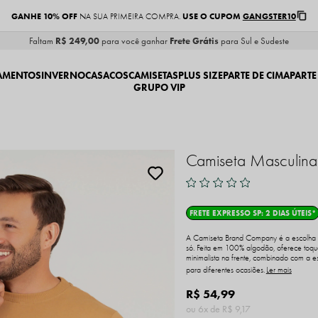
GANHE 10% OFF
USE O CUPOM
GANGSTER10
NA SUA PRIMEIRA COMPRA.
Faltam
R$ 249,00
para você ganhar
Frete Grátis
para Sul e Sudeste
AMENTOS
INVERNO
CASACOS
CAMISETAS
PLUS SIZE
PARTE DE CIMA
PARTE
GRUPO VIP
Camiseta Masculin
FRETE EXPRESSO SP: 2 DIAS ÚTEIS*
A Camiseta Brand Company é a escolha pe
só. Feita em 100% algodão, oferece toque
minimalista na frente, combinado com a e
para diferentes ocasiões.
Ler mais
R$ 54,99
6x
R$ 9,17