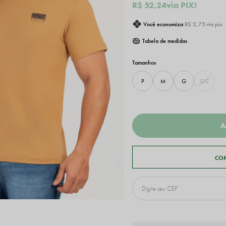
R$ 52,24
via PIX!
Você economiza
R$ 2,75
via pix
Tabela de medidas
P
M
G
GG