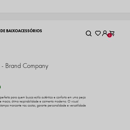
 DE BAIXO
ACESSÓRIOS
0
a - Brand Company
rfeita para quem busca estilo autêntico e conforto em uma peça
 macio, ótima respirabilidade e caimento moderno. O visual
stampa marcante nas costas, garante personalidade e versatilidade