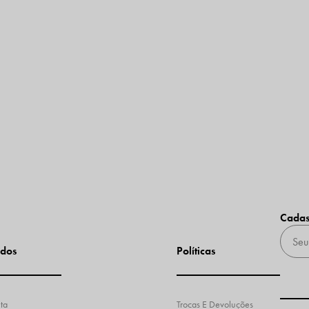
Cadas
dos
Políticas
ta
Trocas E Devoluções