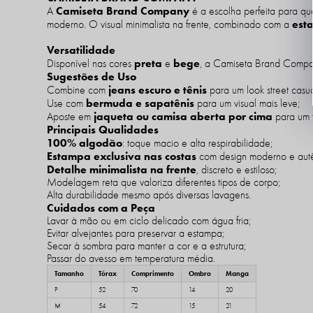
Camiseta Brand Company
A
é a escolha perfeita para qu
est
moderno. O visual minimalista na frente, combinado com a
Versatilidade
preta
bege
Disponível nas cores
e
, a Camiseta Brand Compan
Sugestões de Uso
jeans escuro e tênis
Combine com
para um look street casua
bermuda e sapatênis
Use com
para um visual mais leve;
jaqueta ou camisa aberta por cima
Aposte em
para um t
Principais Qualidades
100% algodão
: toque macio e alta respirabilidade;
Estampa exclusiva nas costas
com design moderno e autê
Detalhe minimalista na frente
, discreto e estiloso;
Modelagem reta que valoriza diferentes tipos de corpo;
Alta durabilidade mesmo após diversas lavagens.
Cuidados com a Peça
Lavar à mão ou em ciclo delicado com água fria;
Evitar alvejantes para preservar a estampa;
Secar à sombra para manter a cor e a estrutura;
Passar do avesso em temperatura média.
Tamanho
Tórax
Comprimento
Ombro
Manga
P
52
70
14
20
M
54
72
15
21