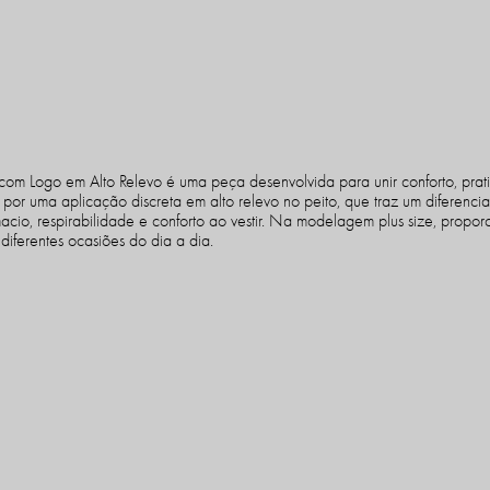
2
com Logo em Alto Relevo é uma peça desenvolvida para unir conforto, prat
 por uma aplicação discreta em alto relevo no peito, que traz um diferenci
o, respirabilidade e conforto ao vestir. Na modelagem plus size, proporc
iferentes ocasiões do dia a dia.