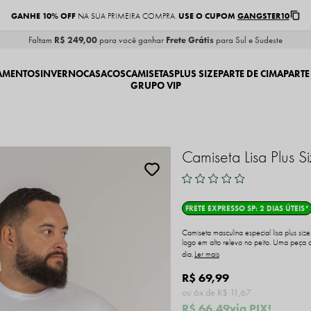
GANHE 10% OFF
USE O CUPOM
GANGSTER10
NA SUA PRIMEIRA COMPRA.
Faltam
R$ 249,00
para você ganhar
Frete Grátis
para Sul e Sudeste
AMENTOS
INVERNO
CASACOS
CAMISETAS
PLUS SIZE
PARTE DE CIMA
PARTE
GRUPO VIP
Camiseta Lisa Plus 
FRETE EXPRESSO SP: 2 DIAS ÚTEIS*
Camiseta masculina especial lisa plus si
logo em alto relevo no peito. Uma peça c
dia.
Ler mais
R$ 69,99
6x
R$ 11,67
R$ 66,49
via PIX!