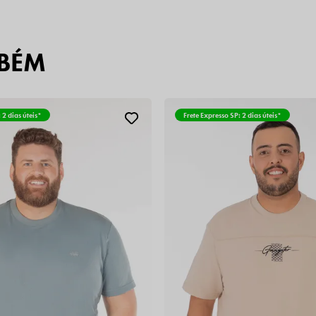
BÉM
 2 dias úteis*
Frete Expresso SP: 2 dias úteis*