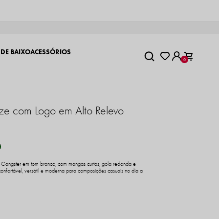
 DE BAIXO
ACESSÓRIOS
0
Size com Logo em Alto Relevo
ze Gangster em tom branco, com mangas curtas, gola redonda e
onfortável, versátil e moderna para composições casuais no dia a