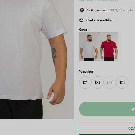
Você economiza
R$ 3,50
via pix
Tabela de medidas
EX1
EX2
EX3
EX4