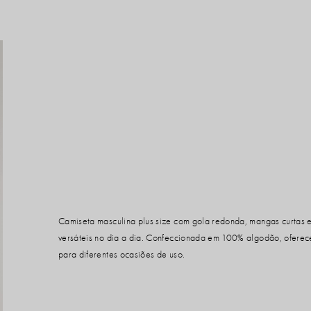
Camiseta masculina plus size com gola redonda, mangas curtas 
versáteis no dia a dia. Confeccionada em 100% algodão, oferece 
para diferentes ocasiões de uso.