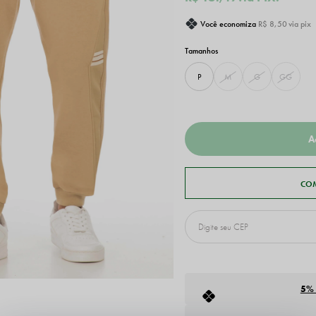
Você economiza
R$ 8,50
via pix
P
M
G
GG
5%