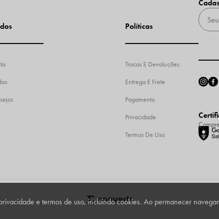
Cadas
dos
Políticas
ta
Trocas E Devoluções
dos
Entrega E Frete
sejos
Pagamento
Certif
Privacidade
Compre
Termos De Uso
9
e privacidade e termos de uso, incluindo cookies. Ao permanecer naveg