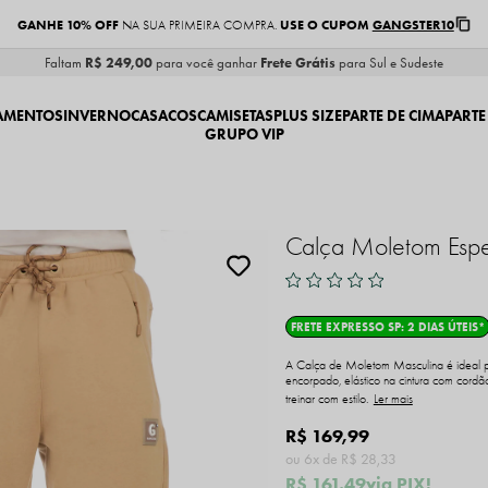
GANHE 10% OFF
USE O CUPOM
GANGSTER10
NA SUA PRIMEIRA COMPRA.
Faltam
R$ 249,00
para você ganhar
Frete Grátis
para Sul e Sudeste
AMENTOS
INVERNO
CASACOS
CAMISETAS
PLUS SIZE
PARTE DE CIMA
PARTE
GRUPO VIP
Calça Moletom Espe
FRETE EXPRESSO SP: 2 DIAS ÚTEIS*
A Calça de Moletom Masculina é ideal pa
encorpado, elástico na cintura com cordão
treinar com estilo.
Ler mais
R$ 169,99
6x
R$ 28,33
R$ 161,49
via PIX!