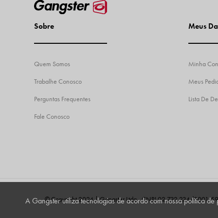
Sobre
Meus Da
Quem Somos
Minha Con
Trabalhe Conosco
Meus Pedi
Perguntas Frequentes
Lista De De
Fale Conosco
© Copyright 2024 | Gangster Ltda - CNPJ 02.732.234/0001-5
A Gangster utiliza tecnologias de acordo com nossa política d