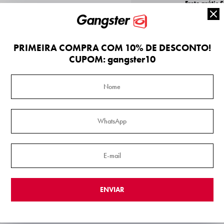
Frete grátis 
Frete grá
PRIMEIRA COMPRA COM 10% DE DESCONTO!
10% OFF na Pr
CUPOM: gangster10
Parcelas 
2
ENVIAR
masculina
oferece liberdade para se movimentar com conforto e estilo. A 