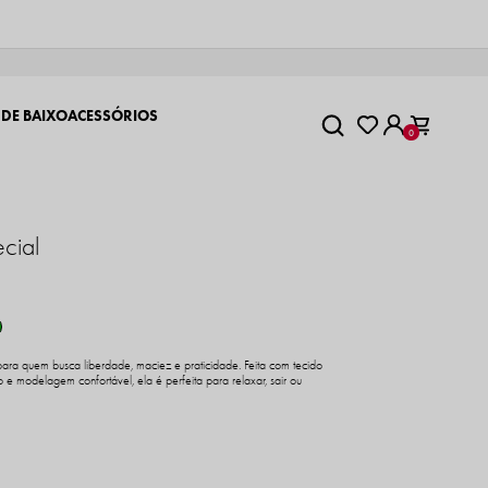
 DE BAIXO
ACESSÓRIOS
0
cial
ra quem busca liberdade, maciez e praticidade. Feita com tecido
 e modelagem confortável, ela é perfeita para relaxar, sair ou